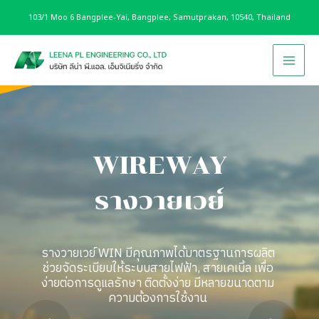
Skip
103/1 Moo 6 Bangplee-Yai, Bangplee, Samutprakan, 10540, Thailand
to
content
Main
Men
W
I
R
E
W
A
Y
รางวายเวย์
รางวายเวย์ WIN มีคุณภาพได้มาตรฐานการผลิต
ช่วยจัดระเบียบให้ระบบสายไฟฟ้า, สายเคเบิ้ล เพื่อ
ง่ายต่อการดูแลรักษา ติดตั้งง่าย มีหลายขนาดตาม
ความต้องการใช้งาน