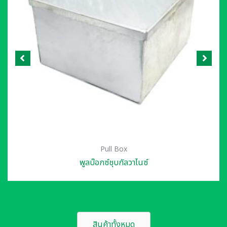
Pull Box
พูลบ๊อกซ์ชุบกัลวาไนซ์
สินค้าทั้งหมด