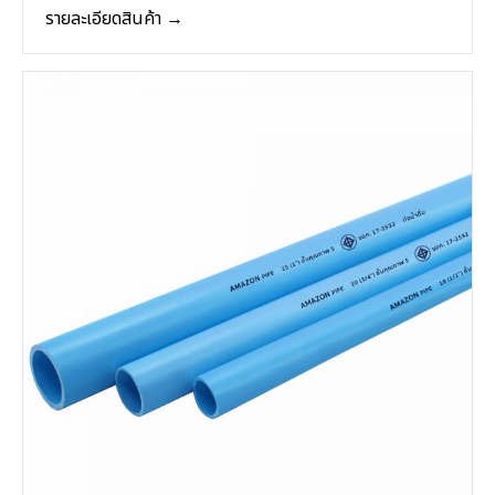
รายละเอียดสินค้า →