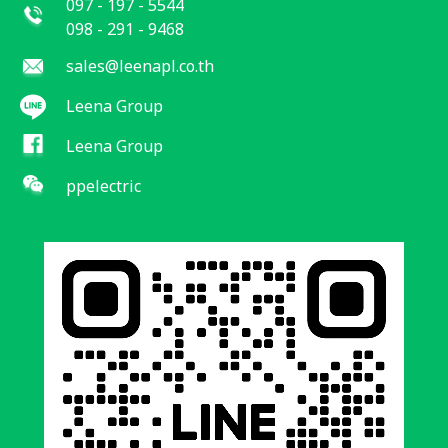
097 - 197 - 5544
098 - 291 - 9468
sales@leenapl.co.th
Leena Group
Leena Group
ppelectric