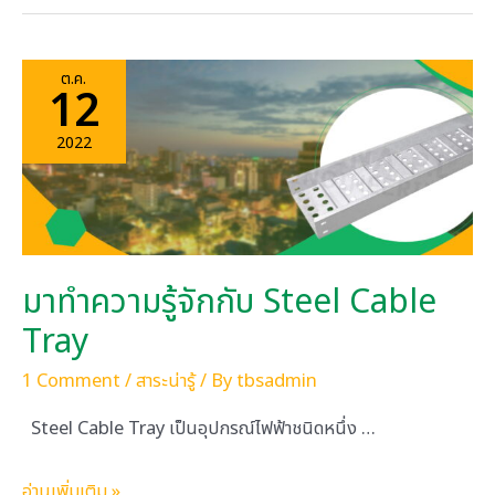
คือ
อะไร
ต.ค.
12
และ
ใช้
2022
งาน
ได้
อย่างไร
บ้าง
มาทำความรู้จักกับ Steel Cable
Tray
1 Comment
/
สาระน่ารู้
/ By
tbsadmin
Steel Cable Tray เป็นอุปกรณ์ไฟฟ้าชนิดหนึ่ง …
มา
อ่านเพิ่มเติม »