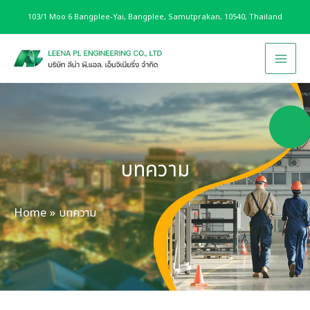
Skip
103/1 Moo 6 Bangplee-Yai, Bangplee, Samutprakan, 10540, Thailand
to
content
Main
Men
บทความ
Home
บทความ