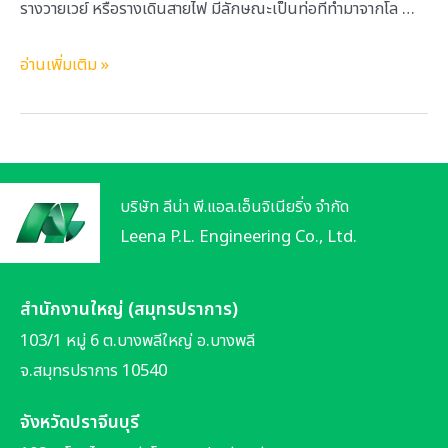
รางวายเวย์ หรือรางเดินสายไฟ มีลักษณะเป็นท่อที่ทำมาจากโล …
ราง
อ่านเพิ่มเติม »
วาย
เวย์
(Wireway)
จาก
บริษัท ลีน่า พี.แอล.เอ็นจิเนียริ่ง จำกัด
WIN
Leena P.L. Engineering Co., Ltd.
มั่นใจ
ใน
คุณภาพ
สำนักงานใหญ่ (สมุทรปราการ)
ตอบ
103/1 หมู่ 6 ต.บางพลีใหญ่ อ.บางพลี
โจทย์
จ.สมุทรปราการ 10540
ทุก
จังหวัดปราจีนบุรี
ความ