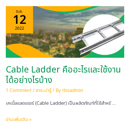
ต.ค.
12
2022
Cable Ladder คืออะไรและใช้งาน
ได้อย่างไรบ้าง
1 Comment
/
สาระน่ารู้
/ By
tbsadmin
เคเบิ้ลแลดเดอร์ (Cable Ladder) เป็นผลิตภัณฑ์ที่ใช้สำหรั …
Cable
อ่านเพิ่มเติม »
Ladder