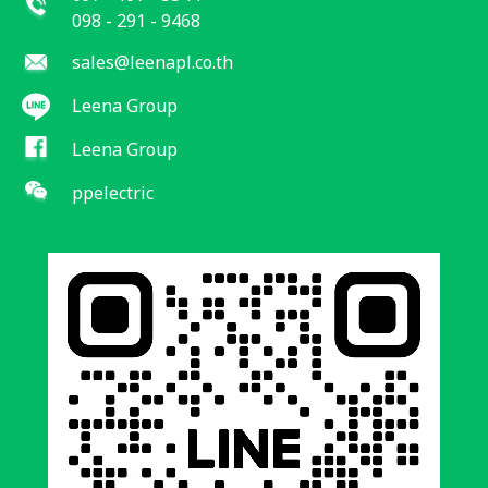
098 - 291 - 9468
sales@leenapl.co.th
Leena Group
Leena Group
ppelectric