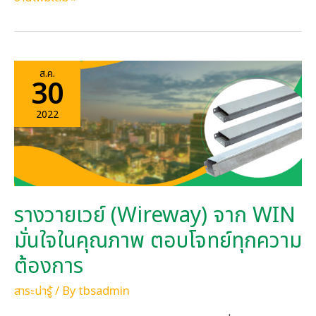
ทำความ
รู้จัก
กับ
ส.ค.
30
Steel
Cable
2022
Tray
รางวายเวย์ (Wireway) จาก WIN
มั่นใจในคุณภาพ ตอบโจทย์ทุกความ
ต้องการ
สาระน่ารู้
/ By
tbsadmin