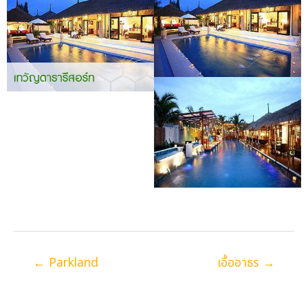
Posts
← Parkland
เอื้ออาธร →
navigation