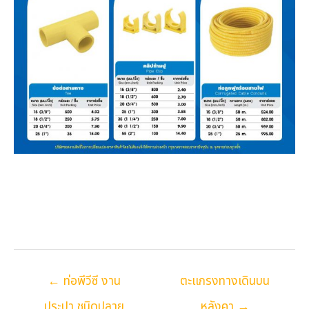
Posts
← ท่อพีวีซี งาน
ตะแกรงทางเดินบน
navigation
ประปา ชนิดปลาย
หลังคา →