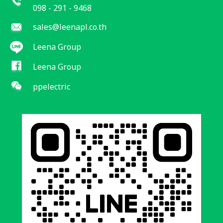
098 - 291 - 9468
sales@leenapl.co.th
Leena Group
Leena Group
ppelectric