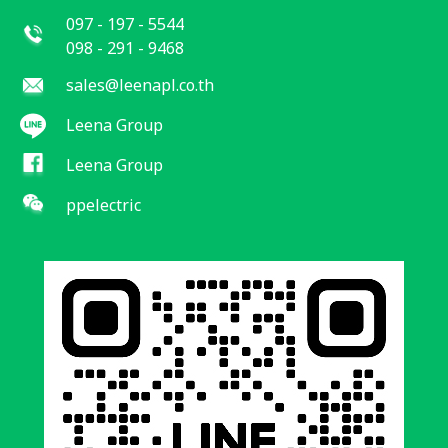
097 - 197 - 5544
098 - 291 - 9468
sales@leenapl.co.th
Leena Group
Leena Group
ppelectric