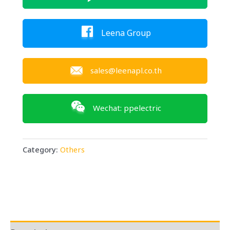
Leena Group
sales@leenapl.co.th
Wechat: ppelectric
Category:
Others