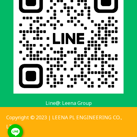
Line@: Leena Group
Copyright © 2023 | LEENA PL ENGINEERING CO.,
LTD